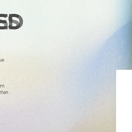
ue
em
rten